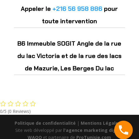
Appeler le
+216 56 958 886
pour
toute intervention
B6 Immeuble SOGIT Angle de la rue
du lac Victoria et de la rue des lacs
de Mazurie, Les Berges Du lac
0/5
(0 Reviews)
Politique de confidentialité
|
Mentions Légales
|
Site web développé par
l'agence marketing digital
WAOO
et partenaire de
ProTunisie.com