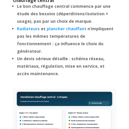
chauffage central
Le bon chauffage central commence par une
étude des besoins (déperditions/isolation +
usage), pas par un choix de marque.
Radiateurs
et
plancher chauffant
n’impliquent
pas les mêmes températures de
fonctionnement : ça influence le choix du
générateur.
Un devis sérieux détaille : schéma réseau,
matériaux, régulation, mise en service, et
accès maintenance.
Installation chauffage central : 6 étapes
Du besoin à la mise en service en Tunisie
Guide install
Étapes 1-2-3 : Conception
Étapes 4-5 : Réseau et pose
1. Besoin : isolation, usage, énergie
4. Réseau : schéma, vannes, purgeurs, filtre
2. Architecture : radiateurs ou plancher
Penser maintenance dès conception
3. Dimensionnement : émetteurs + générateur
5. Pose : emplacement, raccords propres
Sécurité générateur (fumées/condensats)