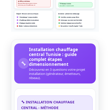
⚠️ 80% problèmes
Mauvais dimensionnement, réseau
💡 Réseau lisible
mal conçu, pas d'équilibrage, air
Accessible et maintenable
Étape 6 : Mise en service (critique)
Entretien : prévention embouage
1. Remplissage + purge complète
Contrôles : pression, purge, filtres
2. Équilibrage débits (toutes pièces)
Embouage : eau noire, bas froid, débit
3. Réglages régulation stable
Optimiser réglages (pas surchauffer)
Bâclée = radiateurs tièdes/bruits
Bon système = chauffe régulier + facile
Installation chauffage
central Tunisie : guide
complet étapes
🔧
dimensionnement
Découvrez en 3 questions votre projet
installation (générateur, émetteurs,
réseau).
🔧 INSTALLATION CHAUFFAGE
CENTRAL - MÉTHODE