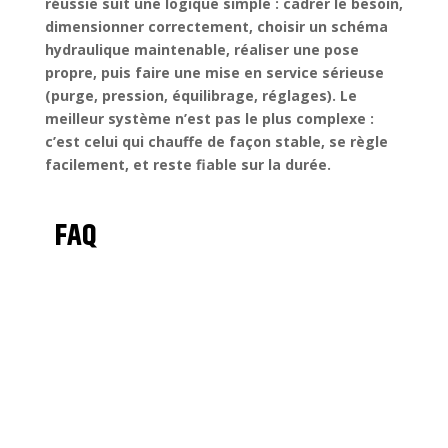
réussie suit une logique simple :
cadrer le besoin
,
dimensionner correctement
, choisir un
schéma
hydraulique maintenable
, réaliser une
pose
propre
, puis faire une
mise en service sérieuse
(purge, pression, équilibrage, réglages). Le
meilleur système n’est pas le plus complexe :
c’est celui qui chauffe de façon stable, se règle
facilement, et reste fiable sur la durée.
FAQ
Évaluer le logement (isolation/déperditions) et
définir l’objectif d’usage (pièces, horaires).