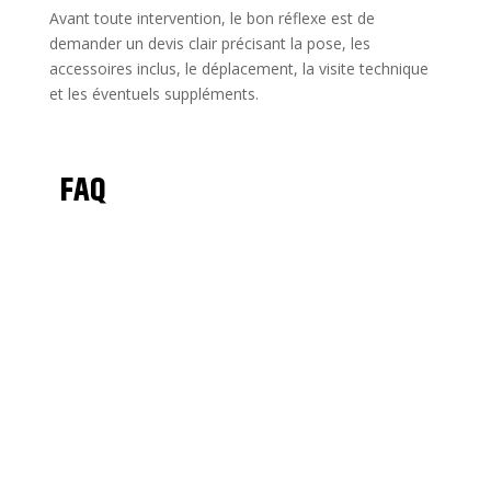
Avant toute intervention, le bon réflexe est de
demander un devis clair précisant la pose, les
accessoires inclus, le déplacement, la visite technique
et les éventuels suppléments.
FAQ
Le tarif communiqué commence
à partir de 150 DT
pour
l’installation d’un climatiseur. Le prix final dépend du type
d’appareil, de l’accès, de l’emplacement des unités et des
accessoires nécessaires.