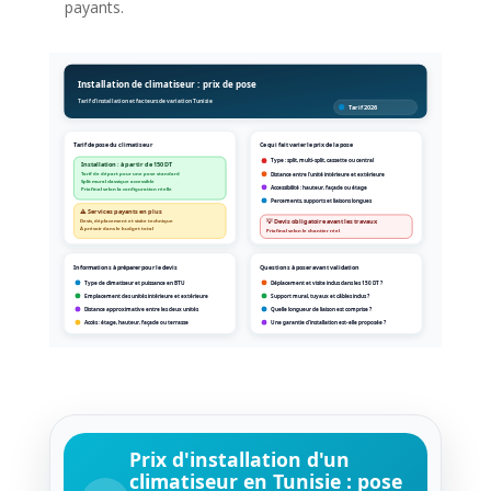
payants.
Installation de climatiseur : prix de pose
Tarif d'installation et facteurs de variation Tunisie
Tarif 2026
Tarif de pose du climatiseur
Ce qui fait varier le prix de la pose
Type : split, multi-split, cassette ou central
Installation : à partir de 150 DT
Tarif de départ pour une pose standard
Distance entre l'unité intérieure et extérieure
Split mural classique accessible
Accessibilité : hauteur, façade ou étage
Prix final selon la configuration réelle
Percements, supports et liaisons longues
⚠️ Services payants en plus
Devis, déplacement et visite technique
💡 Devis obligatoire avant les travaux
À prévoir dans le budget total
Prix final selon le chantier réel
Informations à préparer pour le devis
Questions à poser avant validation
Type de climatiseur et puissance en BTU
Déplacement et visite inclus dans les 150 DT ?
Emplacement des unités intérieure et extérieure
Support mural, tuyaux et câbles inclus ?
Distance approximative entre les deux unités
Quelle longueur de liaison est comprise ?
Accès : étage, hauteur, façade ou terrasse
Une garantie d'installation est-elle proposée ?
Prix d'installation d'un
climatiseur en Tunisie : pose