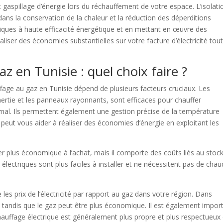
 gaspillage d’énergie lors du réchauffement de votre espace. L’isolati
ans la conservation de la chaleur et la réduction des déperditions
riques à haute efficacité énergétique et en mettant en œuvre des
liser des économies substantielles sur votre facture d’électricité tou
z en Tunisie : quel choix faire ?
uffage au gaz en Tunisie dépend de plusieurs facteurs cruciaux. Les
 inertie et les panneaux rayonnants, sont efficaces pour chauffer
mal. Ils permettent également une gestion précise de la température
eut vous aider à réaliser des économies d’énergie en exploitant les
er plus économique à l’achat, mais il comporte des coûts liés au stoc
s électriques sont plus faciles à installer et ne nécessitent pas de chau
les prix de l’électricité par rapport au gaz dans votre région. Dans
re, tandis que le gaz peut être plus économique. Il est également impor
hauffage électrique est généralement plus propre et plus respectueux