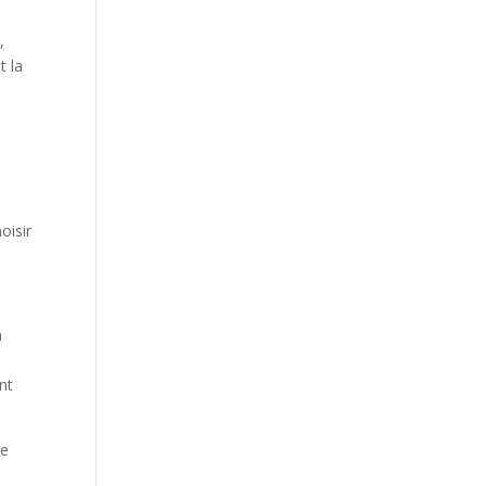
,
t la
oisir
n
nt
de