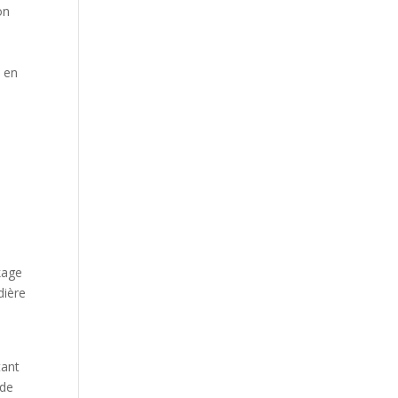
on
t en
kage
dière
tant
 de