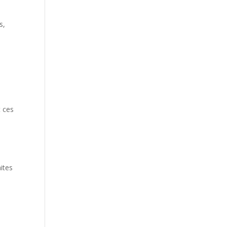
s,
t ces
ites