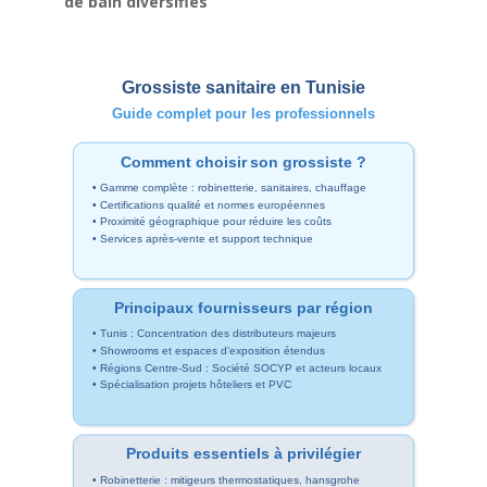
de bain diversifiés
Grossiste sanitaire en Tunisie
Guide complet pour les professionnels
Comment choisir son grossiste ?
• Gamme complète : robinetterie, sanitaires,
chauffage
• Certifications qualité et normes européennes
• Proximité géographique pour réduire les coûts
• Services après-vente et support technique
Principaux fournisseurs par région
• Tunis : Concentration des distributeurs majeurs
• Showrooms et espaces d'exposition étendus
• Régions Centre-Sud : Société SOCYP et acteurs locaux
• Spécialisation projets hôteliers et PVC
Produits essentiels à privilégier
• Robinetterie : mitigeurs thermostatiques, hansgrohe