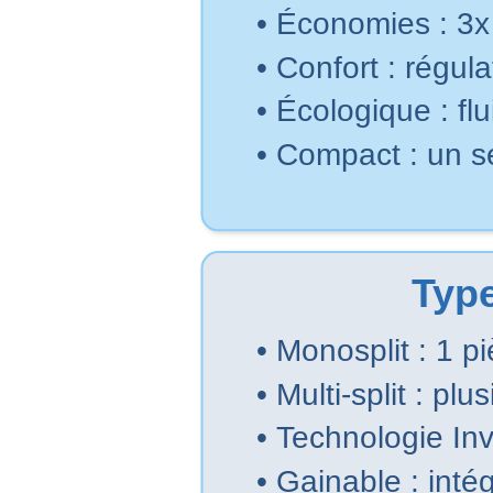
• Économies : 3x 
• Confort : régul
• Écologique : fl
• Compact : un 
Type
• Monosplit : 1 
• Multi-split : p
• Technologie In
• Gainable : inté